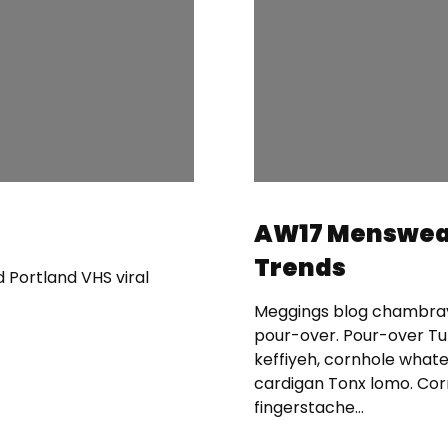
AW17 Menswea
Trends
Portland VHS viral
Meggings blog chambray
pour-over. Pour-over T
keffiyeh, cornhole what
cardigan Tonx lomo. Cor
fingerstache…