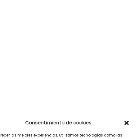
Consentimiento de cookies
 una realidad. El Ayuntamiento de Piloña también hace su
frecer las mejores experiencias, utilizamos tecnologías como las